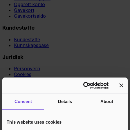
Opprett konto
Gavekort
Gavekortsaldo
Kundestøtte
Kundestøtte
Kunnskapsbase
Juridisk
Personvern
Cookies
Region
Norge
Danmark
Sverige
Tyskland
Global
Språk
Norsk
English
Dansk
Svenska
Deutsch
Français
Consent
Details
About
Godkjente betalingsmetoder
Rask og sikker betalingsbehandling
This website uses cookies