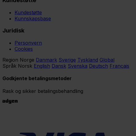
Kundestøtte
Kundestøtte
Kunnskapsbase
Juridisk
Personvern
Cookies
Region
Norge
Danmark
Sverige
Tyskland
Global
Språk
Norsk
English
Dansk
Svenska
Deutsch
Français
Godkjente betalingsmetoder
Rask og sikker betalingsbehandling