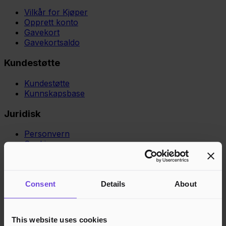
Vilkår for Kjøper
Opprett konto
Gavekort
Gavekortsaldo
Kundestøtte
Kundestøtte
Kunnskapsbase
Juridisk
Personvern
Cookies
Region
Norge
Danmark
Sverige
Tyskland
Global
Språk
Norsk
English
Dansk
Svenska
Deutsch
Français
Consent
Details
About
Godkjente betalingsmetoder
Rask og sikker betalingsbehandling
This website uses cookies