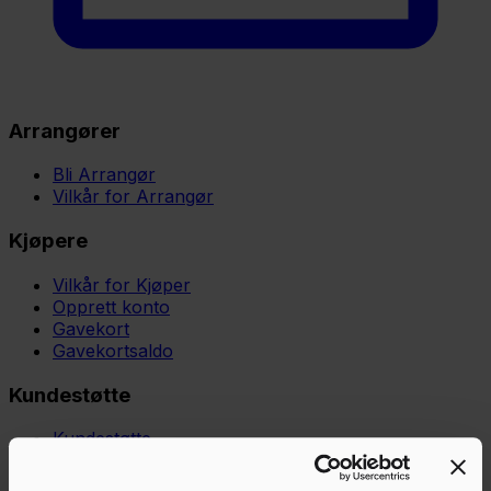
Arrangører
Bli Arrangør
Vilkår for Arrangør
Kjøpere
Vilkår for Kjøper
Opprett konto
Gavekort
Gavekortsaldo
Kundestøtte
Kundestøtte
Kunnskapsbase