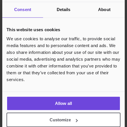
Juridisk
Consent
Details
About
Personvern
Cookies
This website uses cookies
Region
Norge
Danmark
Sverige
Tyskland
Global
Språk
Norsk
English
Dansk
Svenska
Deutsch
Français
We use cookies to analyse our traffic, to provide social
media features and to personalise content and ads. We
Godkjente betalingsmetoder
also share information about your use of our site with our
social media, advertising and analytics partners who may
Rask og sikker betalingsbehandling
combine it with other information that you’ve provided to
them or that they’ve collected from your use of their
services.
Allow all
Customize