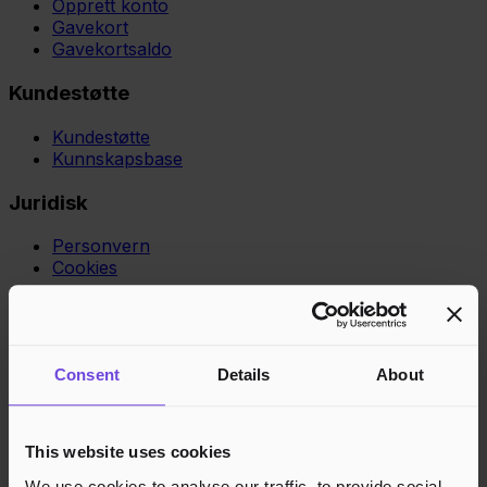
Opprett konto
Gavekort
Gavekortsaldo
Kundestøtte
Kundestøtte
Kunnskapsbase
Juridisk
Personvern
Cookies
Region
Norge
Danmark
Sverige
Tyskland
Global
Språk
Norsk
English
Dansk
Svenska
Deutsch
Français
Godkjente betalingsmetoder
Consent
Details
About
Rask og sikker betalingsbehandling
This website uses cookies
We use cookies to analyse our traffic, to provide social