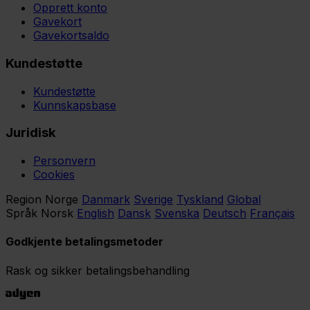
Opprett konto
Gavekort
Gavekortsaldo
Kundestøtte
Kundestøtte
Kunnskapsbase
Juridisk
Personvern
Cookies
Region
Norge
Danmark
Sverige
Tyskland
Global
Språk
Norsk
English
Dansk
Svenska
Deutsch
Français
Godkjente betalingsmetoder
Rask og sikker betalingsbehandling