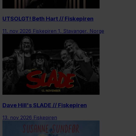
UTSOLGT! Beth Hart // Fiskepiren
11. nov 2026
Fiskepiren 1, Stavanger, Norge
Dave Hill's SLADE // Fiskepiren
13. nov 2026
Fiskepiren