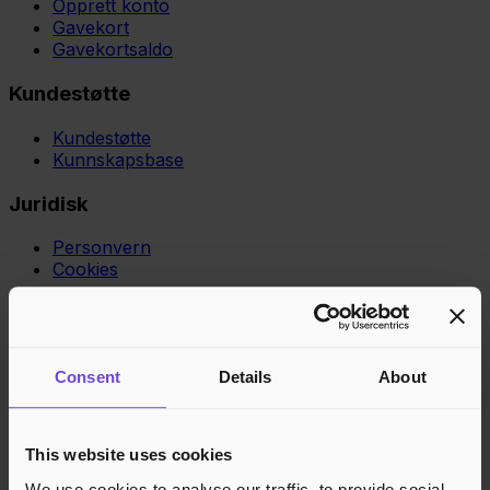
Opprett konto
Gavekort
Gavekortsaldo
Kundestøtte
Kundestøtte
Kunnskapsbase
Juridisk
Personvern
Cookies
Region
Norge
Danmark
Sverige
Tyskland
Global
Språk
Norsk
English
Dansk
Svenska
Deutsch
Français
Godkjente betalingsmetoder
Consent
Details
About
Rask og sikker betalingsbehandling
This website uses cookies
We use cookies to analyse our traffic, to provide social