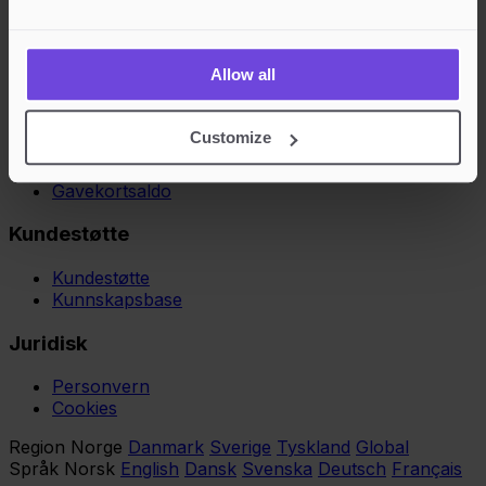
Bli Arrangør
Vilkår for Arrangør
Allow all
Kjøpere
Vilkår for Kjøper
Customize
Opprett konto
Gavekort
Gavekortsaldo
Kundestøtte
Kundestøtte
Kunnskapsbase
Juridisk
Personvern
Cookies
Region
Norge
Danmark
Sverige
Tyskland
Global
Språk
Norsk
English
Dansk
Svenska
Deutsch
Français