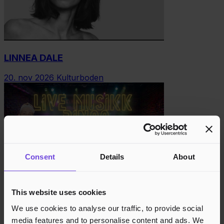
LINNEA DALE
20. nov 2026
Kulturboden
Consent
Details
About
This website uses cookies
LIVE MUSIKK-BINGO & ALLSANG
We use cookies to analyse our traffic, to provide social
27. nov 2026
Kulturboden
media features and to personalise content and ads. We