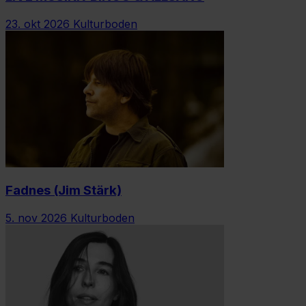
23. okt 2026
Kulturboden
Fadnes (Jim Stärk)
5. nov 2026
Kulturboden