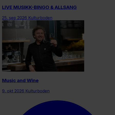
LIVE MUSIKK-BINGO & ALLSANG
25. sep 2026
Kulturboden
Music and Wine
9. okt 2026
Kulturboden