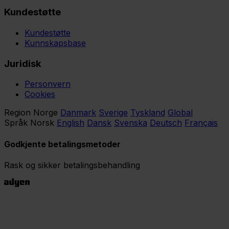
Kundestøtte
Kundestøtte
Kunnskapsbase
Juridisk
Personvern
Cookies
Region
Norge
Danmark
Sverige
Tyskland
Global
Språk
Norsk
English
Dansk
Svenska
Deutsch
Français
Godkjente betalingsmetoder
Rask og sikker betalingsbehandling