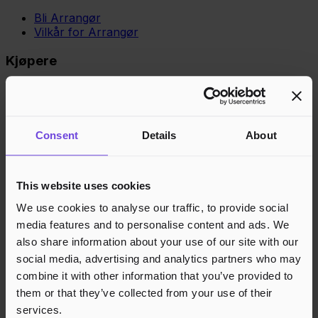
Bli Arrangør
Vilkår for Arrangør
Kjøpere
Vilkår for Kjøper
Opprett konto
Gavekort
Gavekortsaldo
Consent
Details
About
Kundestøtte
This website uses cookies
Kundestøtte
Kunnskapsbase
We use cookies to analyse our traffic, to provide social
media features and to personalise content and ads. We
Juridisk
also share information about your use of our site with our
Personvern
social media, advertising and analytics partners who may
Cookies
combine it with other information that you’ve provided to
them or that they’ve collected from your use of their
Region
Norge
Danmark
Sverige
Tyskland
Global
services.
Språk
Norsk
English
Dansk
Svenska
Deutsch
Français