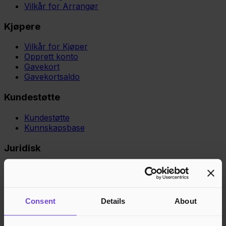
Vilkår for Arrangør
Kjøpere
Vilkår for Kjøper
Opprett konto
Gavekort
Gavekortsaldo
Kundestøtte
Kundestøtte
Kunnskapsbase
Juridisk
Personvern
Cookies
Region
Norge
Danmark
Sverige
Tyskland
Global
Consent
Details
About
Språk
Norsk
English
Dansk
Svenska
Deutsch
Français