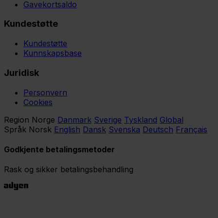
Gavekortsaldo
Kundestøtte
Kundestøtte
Kunnskapsbase
Juridisk
Personvern
Cookies
Region
Norge
Danmark
Sverige
Tyskland
Global
Språk
Norsk
English
Dansk
Svenska
Deutsch
Français
Godkjente betalingsmetoder
Rask og sikker betalingsbehandling