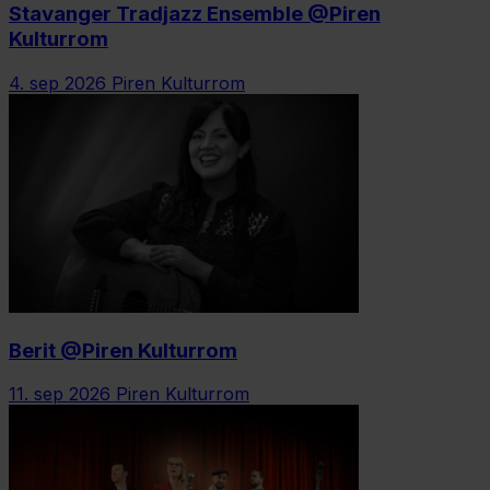
Stavanger Tradjazz Ensemble @Piren
Kulturrom
4. sep 2026
Piren Kulturrom
Berit @Piren Kulturrom
11. sep 2026
Piren Kulturrom