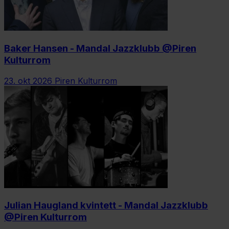
Baker Hansen - Mandal Jazzklubb @Piren
Kulturrom
23. okt 2026
Piren Kulturrom
Julian Haugland kvintett - Mandal Jazzklubb
@Piren Kulturrom