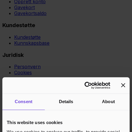
Opprett konto
Gavekort
Gavekortsaldo
Kundestøtte
Kundestøtte
Kunnskapsbase
Juridisk
Personvern
Cookies
Region
Norge
Danmark
Sverige
Tyskland
Global
Språk
Norsk
English
Dansk
Svenska
Deutsch
Français
Godkjente betalingsmetoder
Consent
Details
About
Rask og sikker betalingsbehandling
This website uses cookies
We use cookies to analyse our traffic, to provide social