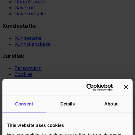
Opprett konto
Gavekort
Gavekortsaldo
Kundestøtte
Kundestøtte
Kunnskapsbase
Juridisk
Personvern
Cookies
Region
Norge
Danmark
Sverige
Tyskland
Global
Språk
Norsk
English
Dansk
Svenska
Deutsch
Français
Godkjente betalingsmetoder
Consent
Details
About
Rask og sikker betalingsbehandling
This website uses cookies
We use cookies to analyse our traffic, to provide social