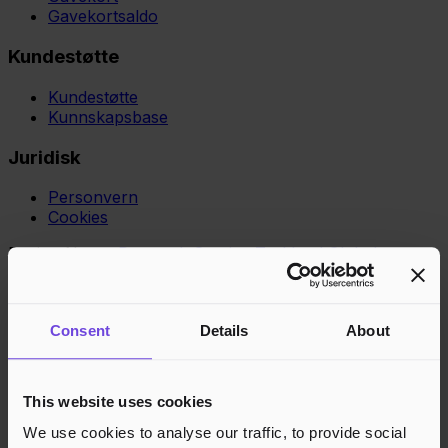
Gavekortsaldo
Kundestøtte
Kundestøtte
Kunnskapsbase
Juridisk
Personvern
Cookies
Region
Norge
Danmark
Sverige
Tyskland
Global
Språk
Norsk
English
Dansk
Svenska
Deutsch
Français
Godkjente betalingsmetoder
Consent
Details
About
Rask og sikker betalingsbehandling
This website uses cookies
We use cookies to analyse our traffic, to provide social