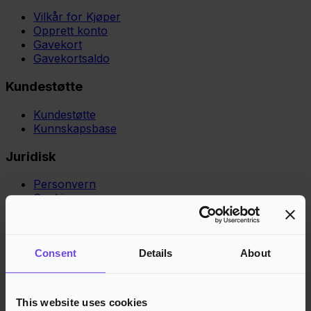
Vilkår for Kjøper
Opprett konto
Gavekort
Gavekortsaldo
Kundestøtte
Kundestøtte
Kunnskapsbase
Juridisk
Personvern
Cookies
Region
Norge
Danmark
Sverige
Tyskland
Global
Språk
Norsk
English
Dansk
Svenska
Deutsch
Français
Consent
Details
About
Godkjente betalingsmetoder
Rask og sikker betalingsbehandling
This website uses cookies