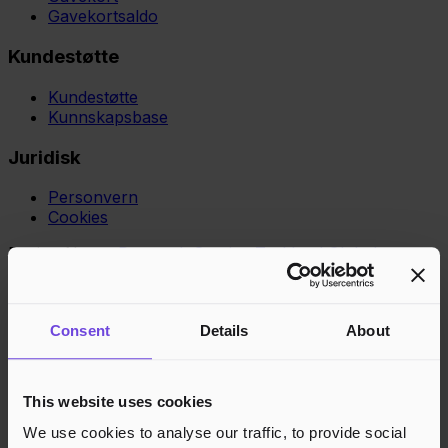
Gavekortsaldo
Kundestøtte
Kundestøtte
Kunnskapsbase
Juridisk
Personvern
Cookies
Region
Norge
Danmark
Sverige
Tyskland
Global
Språk
Norsk
English
Dansk
Svenska
Deutsch
Français
Godkjente betalingsmetoder
Consent
Details
About
Rask og sikker betalingsbehandling
This website uses cookies
We use cookies to analyse our traffic, to provide social