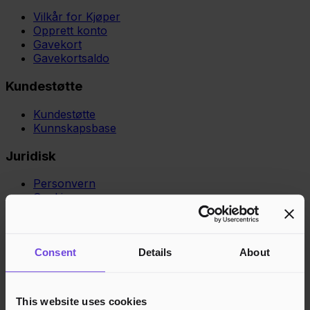
Vilkår for Kjøper
Opprett konto
Gavekort
Gavekortsaldo
Kundestøtte
Kundestøtte
Kunnskapsbase
Juridisk
Personvern
Cookies
Region
Norge
Danmark
Sverige
Tyskland
Global
Språk
Norsk
English
Dansk
Svenska
Deutsch
Français
Consent
Details
About
Godkjente betalingsmetoder
Rask og sikker betalingsbehandling
This website uses cookies