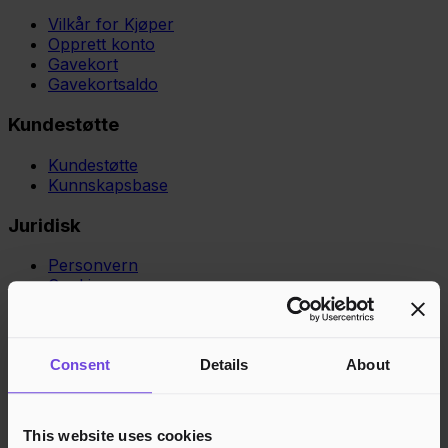
Vilkår for Kjøper
Opprett konto
Gavekort
Gavekortsaldo
Kundestøtte
Kundestøtte
Kunnskapsbase
Juridisk
Personvern
Cookies
Region
Norge
Danmark
Sverige
Tyskland
Global
Språk
Norsk
English
Dansk
Svenska
Deutsch
Français
Consent
Details
About
Godkjente betalingsmetoder
Rask og sikker betalingsbehandling
This website uses cookies