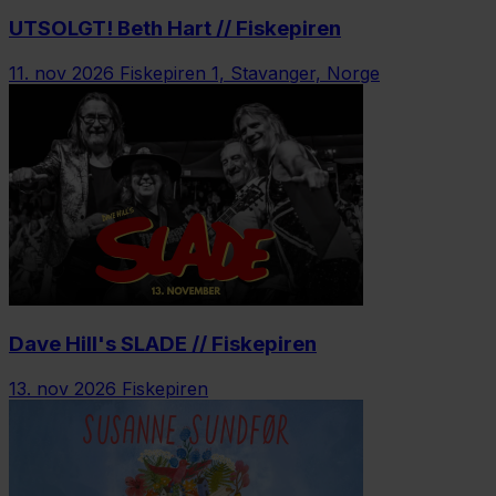
UTSOLGT! Beth Hart // Fiskepiren
11. nov 2026
Fiskepiren 1, Stavanger, Norge
Dave Hill's SLADE // Fiskepiren
13. nov 2026
Fiskepiren