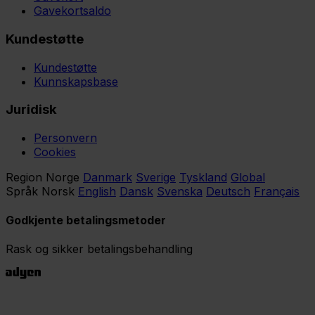
Gavekortsaldo
Kundestøtte
Kundestøtte
Kunnskapsbase
Juridisk
Personvern
Cookies
Region
Norge
Danmark
Sverige
Tyskland
Global
Språk
Norsk
English
Dansk
Svenska
Deutsch
Français
Godkjente betalingsmetoder
Rask og sikker betalingsbehandling