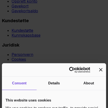
Opprett konto
Gavekort
Gavekortsaldo
Kundestøtte
Kundestøtte
Kunnskapsbase
Juridisk
Personvern
Cookies
Region
Norge
Danmark
Sverige
Tyskland
Global
Språk
Norsk
English
Dansk
Svenska
Deutsch
Français
Godkjente betalingsmetoder
Consent
Details
About
Rask og sikker betalingsbehandling
This website uses cookies
We use cookies to analyse our traffic, to provide social