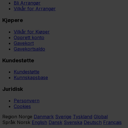
Bli Arrangør
Vilkår for Arrangør
Kjøpere
Vilkår for Kjøper
Opprett konto
Gavekort
Gavekortsaldo
Kundestøtte
Kundestøtte
Kunnskapsbase
Juridisk
Personvern
Cookies
Region
Norge
Danmark
Sverige
Tyskland
Global
Språk
Norsk
English
Dansk
Svenska
Deutsch
Français