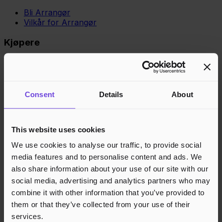
Bli Arrangør
Vilkår for Arrangør
Kjøpere
Vilkår for Kjøper
Opprett konto
Gavekort
Gavekortsaldo
Consent
Details
About
Kundestøtte
This website uses cookies
Kundestøtte
Kunnskapsbase
We use cookies to analyse our traffic, to provide social
media features and to personalise content and ads. We
Juridisk
also share information about your use of our site with our
Personvern
social media, advertising and analytics partners who may
Cookies
combine it with other information that you’ve provided to
them or that they’ve collected from your use of their
Region
Norge
Danmark
Sverige
Tyskland
Global
services.
Språk
Norsk
English
Dansk
Svenska
Deutsch
Français