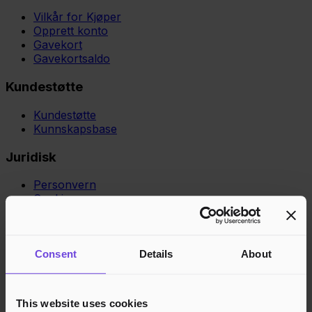
Vilkår for Kjøper
Opprett konto
Gavekort
Gavekortsaldo
Kundestøtte
Kundestøtte
Kunnskapsbase
Juridisk
Personvern
Cookies
Region
Norge
Danmark
Sverige
Tyskland
Global
Språk
Norsk
English
Dansk
Svenska
Deutsch
Français
Consent
Details
About
Godkjente betalingsmetoder
Rask og sikker betalingsbehandling
This website uses cookies