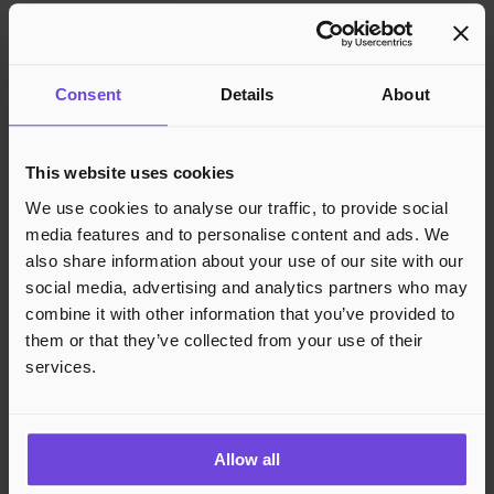
Kundestøtte
Kundestøtte
Kunnskapsbase
Consent
Details
About
Juridisk
Personvern
This website uses cookies
Cookies
We use cookies to analyse our traffic, to provide social
Region
Norge
Danmark
Sverige
Tyskland
Global
media features and to personalise content and ads. We
Språk
Norsk
English
Dansk
Svenska
Deutsch
Français
also share information about your use of our site with our
social media, advertising and analytics partners who may
Godkjente betalingsmetoder
combine it with other information that you’ve provided to
them or that they’ve collected from your use of their
Rask og sikker betalingsbehandling
services.
Allow all