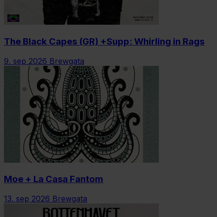
The Black Capes (GR) +Supp: Whirling in Rags
9. sep 2026
Brewgata
Moe + La Casa Fantom
13. sep 2026
Brewgata