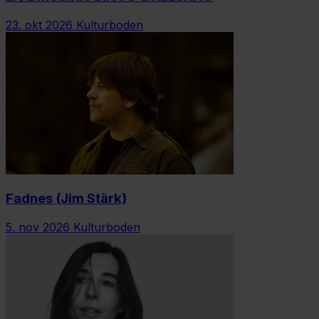
23. okt 2026
Kulturboden
Fadnes (Jim Stärk)
5. nov 2026
Kulturboden