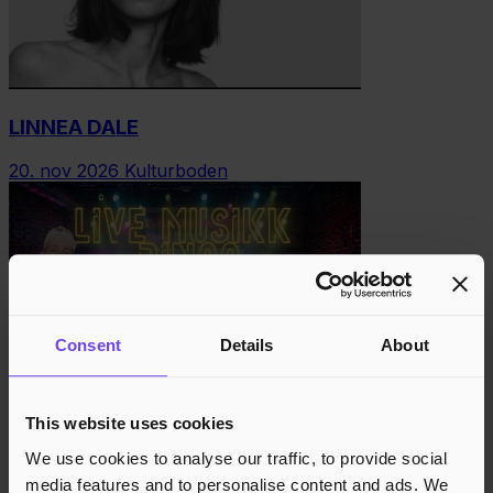
LINNEA DALE
20. nov 2026
Kulturboden
Consent
Details
About
This website uses cookies
LIVE MUSIKK-BINGO & ALLSANG
We use cookies to analyse our traffic, to provide social
27. nov 2026
Kulturboden
media features and to personalise content and ads. We