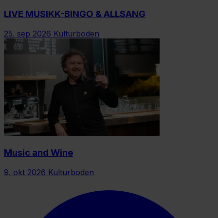
LIVE MUSIKK-BINGO & ALLSANG
25. sep 2026
Kulturboden
Music and Wine
9. okt 2026
Kulturboden