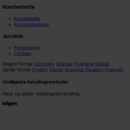
Kundestøtte
Kundestøtte
Kunnskapsbase
Juridisk
Personvern
Cookies
Region
Norge
Danmark
Sverige
Tyskland
Global
Språk
Norsk
English
Dansk
Svenska
Deutsch
Français
Godkjente betalingsmetoder
Rask og sikker betalingsbehandling