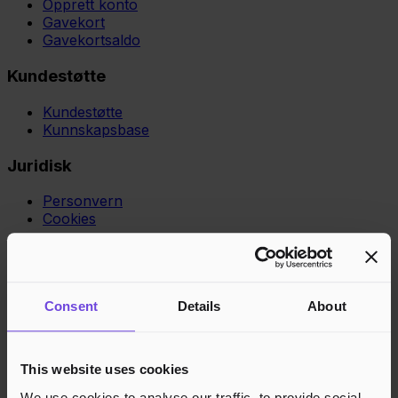
Opprett konto
Gavekort
Gavekortsaldo
Kundestøtte
Kundestøtte
Kunnskapsbase
Juridisk
Personvern
Cookies
Region
Norge
Danmark
Sverige
Tyskland
Global
Språk
Norsk
English
Dansk
Svenska
Deutsch
Français
Godkjente betalingsmetoder
Consent
Details
About
Rask og sikker betalingsbehandling
This website uses cookies
We use cookies to analyse our traffic, to provide social