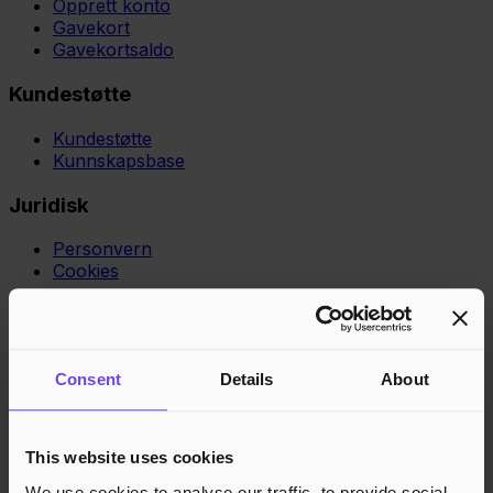
Opprett konto
Gavekort
Gavekortsaldo
Kundestøtte
Kundestøtte
Kunnskapsbase
Juridisk
Personvern
Cookies
Region
Norge
Danmark
Sverige
Tyskland
Global
Språk
Norsk
English
Dansk
Svenska
Deutsch
Français
Godkjente betalingsmetoder
Consent
Details
About
Rask og sikker betalingsbehandling
This website uses cookies
We use cookies to analyse our traffic, to provide social