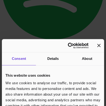
Utvid kart
Åpne i Google Maps
Leaflet
|
©
OpenStreetMap
contributors ©
CARTO
Foretaksnavn
SJØLYSTVEIEN VAKT AS
MVA
818309422
Consent
Details
About
Et servicegebyr på 15 kr per billett legges til ved utsjekk
(maks 30 kr per bestilling).
This website uses cookies
Footer
We use cookies to analyse our traffic, to provide social
media features and to personalise content and ads. We
also share information about your use of our site with our
social media, advertising and analytics partners who may
Effortless Events,
combine it with other information that you’ve provided to