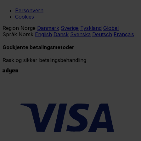
Personvern
Cookies
Region
Norge
Danmark
Sverige
Tyskland
Global
Språk
Norsk
English
Dansk
Svenska
Deutsch
Français
Godkjente betalingsmetoder
Rask og sikker betalingsbehandling