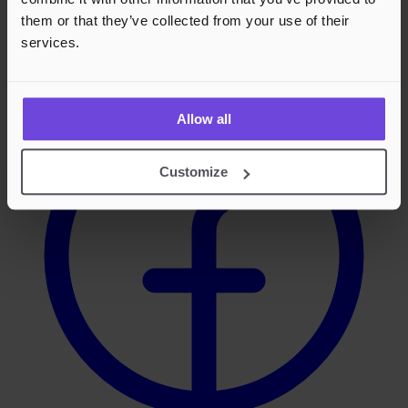
Endless Fun.
them or that they’ve collected from your use of their
services.
Facebook
Allow all
Customize