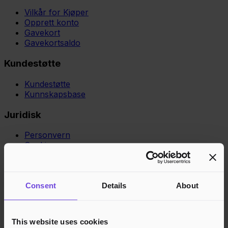
Vilkår for Kjøper
Opprett konto
Gavekort
Gavekortsaldo
Kundestøtte
Kundestøtte
Kunnskapsbase
Juridisk
Personvern
Cookies
Region
Norge
Danmark
Sverige
Tyskland
Global
Språk
Norsk
English
Dansk
Svenska
Deutsch
Français
Consent
Details
About
Godkjente betalingsmetoder
Rask og sikker betalingsbehandling
This website uses cookies