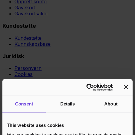
Opprett konto
Gavekort
Gavekortsaldo
Kundestøtte
Kundestøtte
Kunnskapsbase
Juridisk
Personvern
Cookies
Region
Norge
Danmark
Sverige
Tyskland
Global
Språk
Norsk
English
Dansk
Svenska
Deutsch
Français
Godkjente betalingsmetoder
Consent
Details
About
Rask og sikker betalingsbehandling
This website uses cookies
We use cookies to analyse our traffic, to provide social