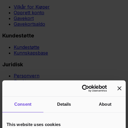
Vilkår for Kjøper
Opprett konto
Gavekort
Gavekortsaldo
Kundestøtte
Kundestøtte
Kunnskapsbase
Juridisk
Personvern
Cookies
Region
Norge
Danmark
Sverige
Tyskland
Global
Språk
Norsk
English
Dansk
Svenska
Deutsch
Français
Consent
Details
About
Godkjente betalingsmetoder
Rask og sikker betalingsbehandling
This website uses cookies