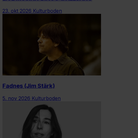
23. okt 2026
Kulturboden
Fadnes (Jim Stärk)
5. nov 2026
Kulturboden