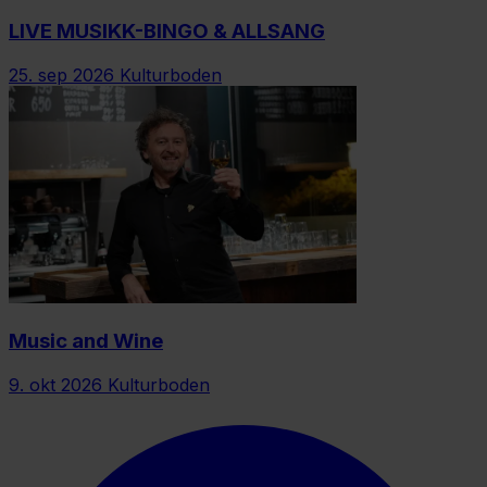
LIVE MUSIKK-BINGO & ALLSANG
25. sep 2026
Kulturboden
Music and Wine
9. okt 2026
Kulturboden