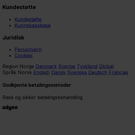
Kundestøtte
Kundestøtte
Kunnskapsbase
Juridisk
Personvern
Cookies
Region
Norge
Danmark
Sverige
Tyskland
Global
Språk
Norsk
English
Dansk
Svenska
Deutsch
Français
Godkjente betalingsmetoder
Rask og sikker betalingsbehandling