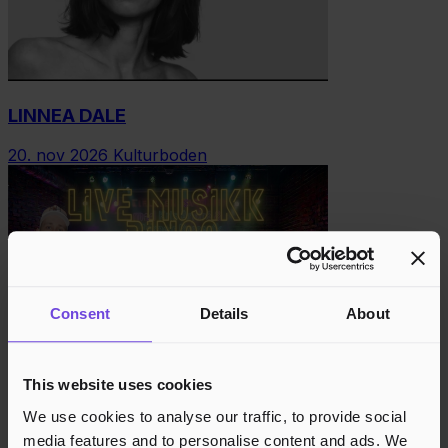
LINNEA DALE
20. nov 2026
Kulturboden
Consent
Details
About
This website uses cookies
LIVE MUSIKK-BINGO & ALLSANG
We use cookies to analyse our traffic, to provide social
27. nov 2026
Kulturboden
media features and to personalise content and ads. We