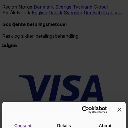
Region
Norge
Danmark
Sverige
Tyskland
Global
Språk
Norsk
English
Dansk
Svenska
Deutsch
Français
Godkjente betalingsmetoder
Rask og sikker betalingsbehandling
Consent
Details
About