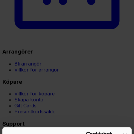
Arrangörer
Bli arrangör
Villkor för arrangör
Köpare
Villkor för köpare
Skapa konto
Gift Cards
Presentkortssaldo
Support