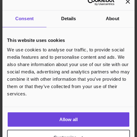
Support
Kunskapsbas
Consent
Details
About
Juridik
Integritet
Cookies
This website uses cookies
Region
Norge
Danmark
Sverige
Tyskland
Global
We use cookies to analyse our traffic, to provide social
Språk
Norsk
English
Dansk
Svenska
Deutsch
Français
media features and to personalise content and ads. We
also share information about your use of our site with our
Accepterade betalningsmetoder
social media, advertising and analytics partners who may
combine it with other information that you’ve provided to
Säker betalningshantering
them or that they’ve collected from your use of their
services.
Allow all