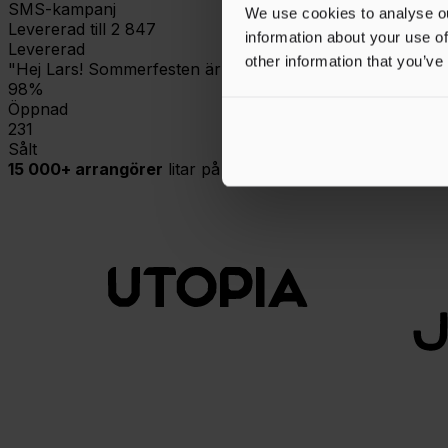
SMS-kampanj
We use cookies to analyse ou
Levererad till 2 847
information about your use of
Levererad
other information that you’ve
"Hej Lars! Sommerfesten är snart slutsåld — säkra din biljet
98%
Öppnad
231
Sålt
15 000+ arrangörer
litar på Tikkio — från lokala körer till