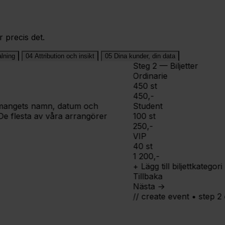
r precis det.
alning
04
Attribution och insikt
05
Dina kunder, din data
Steg 2 — Biljetter
Ordinarie
450 st
450,-
Student
nemangets namn, datum och
100 st
. De flesta av våra arrangörer
250,-
VIP
40 st
1 200,-
+ Lägg till biljettkategori
Tillbaka
Nästa →
// create event • step 2 