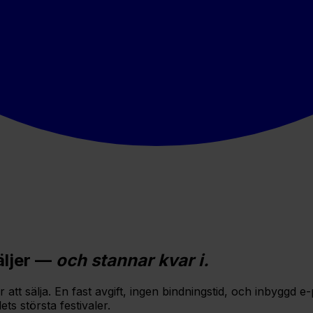
äljer —
och stannar kvar i.
 för att sälja. En fast avgift, ingen bindningstid, och inby
ts största festivaler.