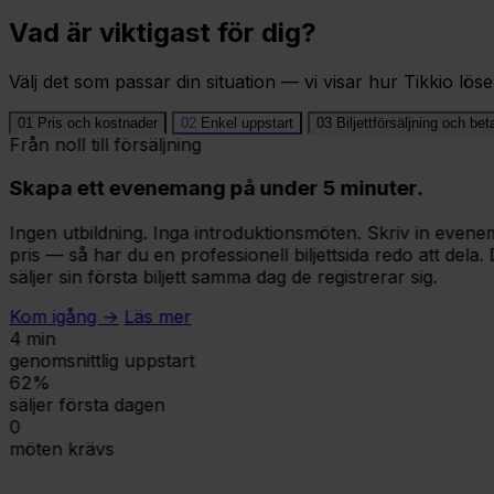
Vad är viktigast för dig?
Välj det som passar din situation — vi visar hur Tikkio löse
01
Pris och kostnader
02
Enkel uppstart
03
Biljettförsäljning och bet
Från noll till försäljning
Skapa ett evenemang på under 5 minuter.
Ingen utbildning. Inga introduktionsmöten. Skriv in eve
pris — så har du en professionell biljettsida redo att dela
säljer sin första biljett samma dag de registrerar sig.
Kom igång →
Läs mer
4 min
genomsnittlig uppstart
62%
säljer första dagen
0
möten krävs