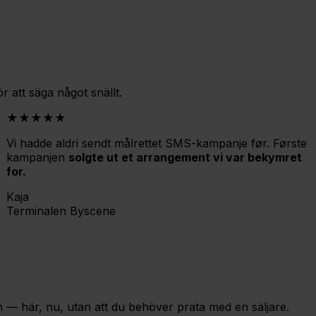
r att säga något snällt.
★★★★★
Vi hadde aldri sendt målrettet SMS-kampanje før. Første
kampanjen
solgte ut et arrangement vi var bekymret
for.
Kaja
Terminalen Byscene
en — här, nu, utan att du behöver prata med en säljare.