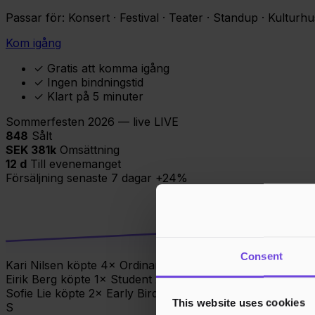
Passar för:
Konsert · Festival · Teater · Standup · Kulturhu
Kom igång
✓
Gratis att komma igång
✓
Ingen bindningstid
✓
Klart på 5 minuter
Sommerfesten 2026 — live
LIVE
849
Sålt
SEK 381k
Omsättning
12 d
Till evenemanget
Försäljning senaste 7 dagar
+24%
Consent
Eirik Berg köpte 1× Student
nu
·
Swish
Sofie Lie köpte 2× Early Bird
2 min
·
Apple Pay
Ahmed Khan köpte 3× Ordinarie
5 min
·
Swish
This website uses cookies
S