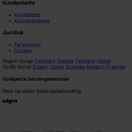
Kundestøtte
Kundestøtte
Kunnskapsbase
Juridisk
Personvern
Cookies
Region
Norge
Danmark
Sverige
Tyskland
Global
Språk
Norsk
English
Dansk
Svenska
Deutsch
Français
Godkjente betalingsmetoder
Rask og sikker betalingsbehandling