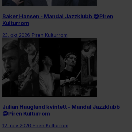
Baker Hansen - Mandal Jazzklubb @Piren
Kulturrom
23. okt 2026
Piren Kulturrom
Julian Haugland kvintett - Mandal Jazzklubb
@Piren Kulturrom
12. nov 2026
Piren Kulturrom