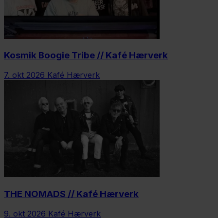
Kosmik Boogie Tribe // Kafé Hærverk
7. okt 2026
Kafé Hærverk
THE NOMADS // Kafé Hærverk
9. okt 2026
Kafé Hærverk