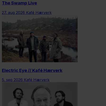
The Swamp Live
27. aug 2026
Kafé Hærverk
Electric Eye // Kafé Hærverk
5. sep 2026
Kafé Hærverk