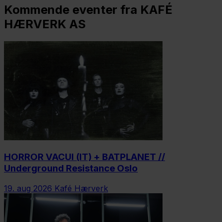
Kommende eventer fra KAFÉ
HÆRVERK AS
HORROR VACUI (IT) + BATPLANET //
Underground Resistance Oslo
19. aug 2026
Kafé Hærverk