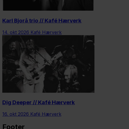
Karl Bjorå trio // Kafé Hærverk
14. okt 2026
Kafé Hærverk
Dig Deeper // Kafé Hærverk
16. okt 2026
Kafé Hærverk
Footer