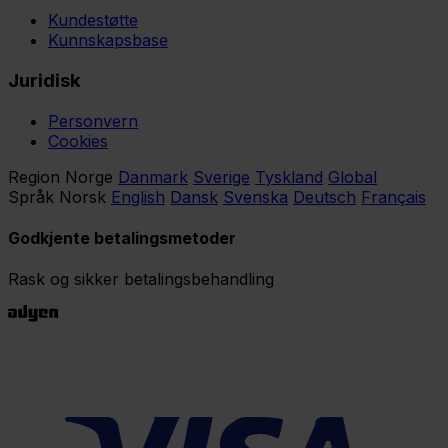
Kundestøtte
Kunnskapsbase
Juridisk
Personvern
Cookies
Region
Norge
Danmark
Sverige
Tyskland
Global
Språk
Norsk
English
Dansk
Svenska
Deutsch
Français
Godkjente betalingsmetoder
Rask og sikker betalingsbehandling