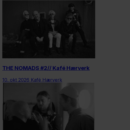
THE NOMADS #2// Kafé Hærverk
10. okt 2026
Kafé Hærverk