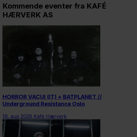
Kommende eventer fra KAFÉ
HÆRVERK AS
HORROR VACUI (IT) + BATPLANET //
Underground Resistance Oslo
19. aug 2026
Kafé Hærverk