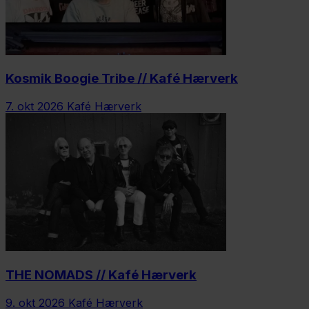
Kosmik Boogie Tribe // Kafé Hærverk
7. okt 2026
Kafé Hærverk
THE NOMADS // Kafé Hærverk
9. okt 2026
Kafé Hærverk