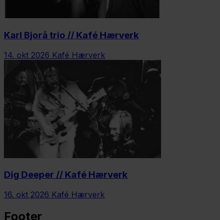
Karl Bjorå trio // Kafé Hærverk
14. okt 2026
Kafé Hærverk
Dig Deeper // Kafé Hærverk
16. okt 2026
Kafé Hærverk
Footer