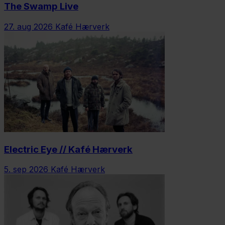
The Swamp Live
27. aug 2026
Kafé Hærverk
Electric Eye // Kafé Hærverk
5. sep 2026
Kafé Hærverk