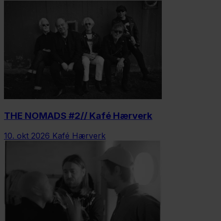
THE NOMADS #2// Kafé Hærverk
10. okt 2026
Kafé Hærverk