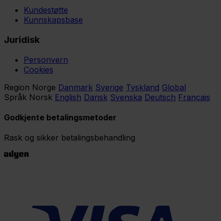
Kundestøtte
Kunnskapsbase
Juridisk
Personvern
Cookies
Region
Norge
Danmark
Sverige
Tyskland
Global
Språk
Norsk
English
Dansk
Svenska
Deutsch
Français
Godkjente betalingsmetoder
Rask og sikker betalingsbehandling