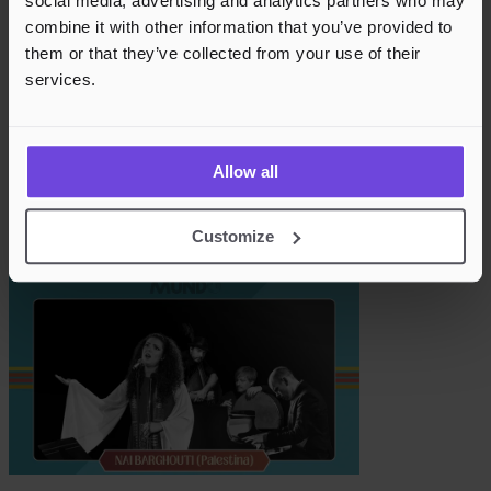
social media, advertising and analytics partners who may
combine it with other information that you’ve provided to
them or that they’ve collected from your use of their
services.
Molde Mundo 2026: Harsha Jerome (Sri Lanka
Allow all
og Molde)
Customize
31. okt 2026
Die Tankstelle