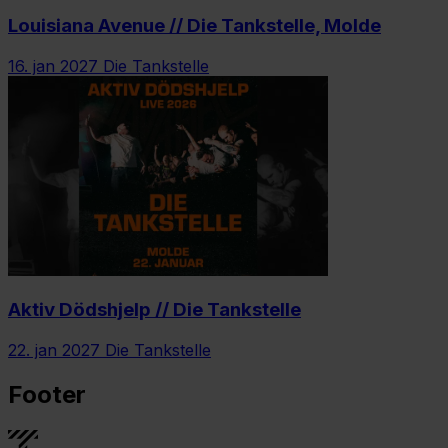
Louisiana Avenue // Die Tankstelle, Molde
16. jan 2027
Die Tankstelle
Aktiv Dödshjelp // Die Tankstelle
22. jan 2027
Die Tankstelle
Footer