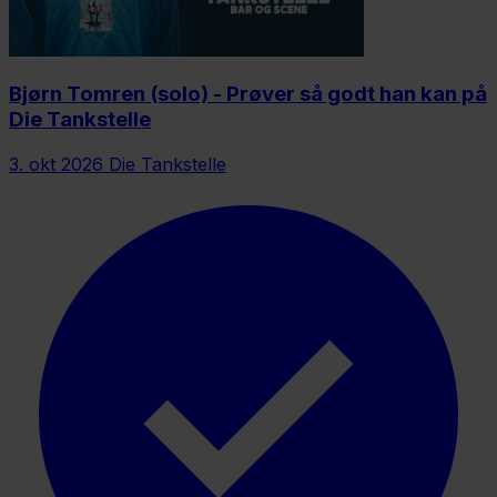
Bjørn Tomren (solo) - Prøver så godt han kan på
Die Tankstelle
3. okt 2026
Die Tankstelle