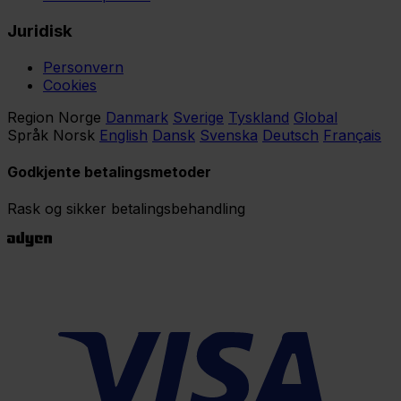
Juridisk
Personvern
Cookies
Region
Norge
Danmark
Sverige
Tyskland
Global
Språk
Norsk
English
Dansk
Svenska
Deutsch
Français
Godkjente betalingsmetoder
Rask og sikker betalingsbehandling