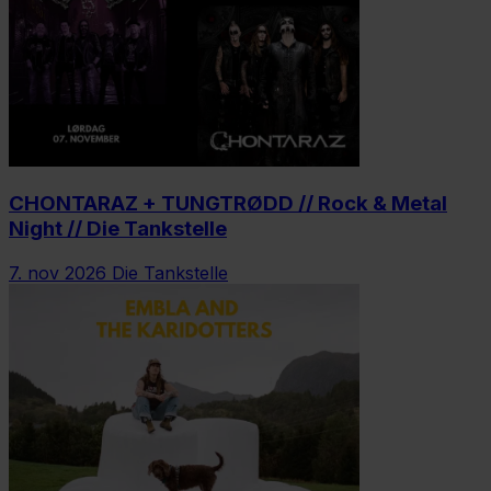
CHONTARAZ + TUNGTRØDD // Rock & Metal
Night // Die Tankstelle
7. nov 2026
Die Tankstelle