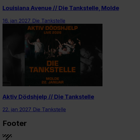
Louisiana Avenue // Die Tankstelle, Molde
16. jan 2027
Die Tankstelle
Aktiv Dödshjelp // Die Tankstelle
22. jan 2027
Die Tankstelle
Footer