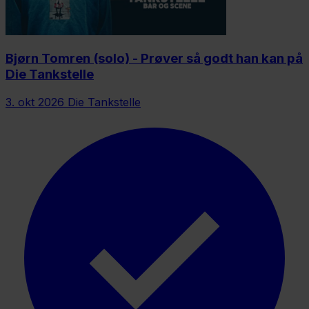
Bjørn Tomren (solo) - Prøver så godt han kan på
Die Tankstelle
3. okt 2026
Die Tankstelle