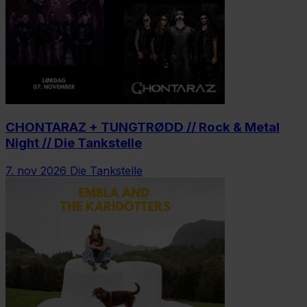
CHONTARAZ + TUNGTRØDD // Rock & Metal
Night // Die Tankstelle
7. nov 2026
Die Tankstelle