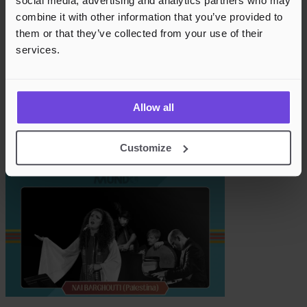
social media, advertising and analytics partners who may
combine it with other information that you’ve provided to
them or that they’ve collected from your use of their
services.
Molde Mundo 2026: Harsha Jerome (Sri Lanka
Allow all
og Molde)
Customize
31. okt 2026
Die Tankstelle