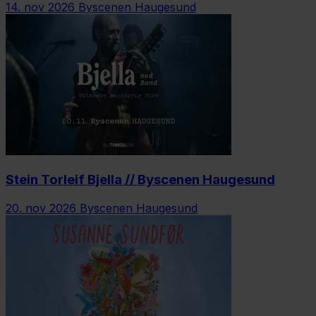
14. nov 2026
Byscenen Haugesund
Stein Torleif Bjella // Byscenen Haugesund
20. nov 2026
Byscenen Haugesund