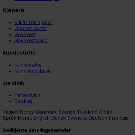
Kjøpere
Vilkår for Kjøper
Opprett konto
Gavekort
Gavekortsaldo
Kundestøtte
Kundestøtte
Kunnskapsbase
Juridisk
Personvern
Cookies
Region
Norge
Danmark
Sverige
Tyskland
Global
Språk
Norsk
English
Dansk
Svenska
Deutsch
Français
Godkjente betalingsmetoder