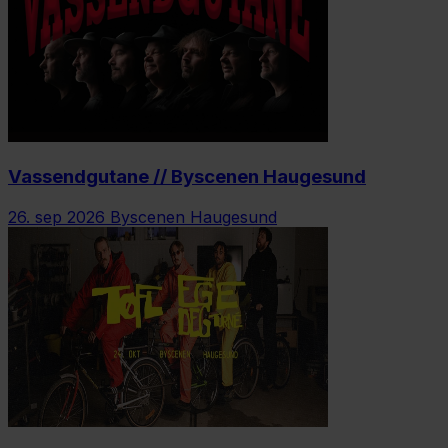
Vassendgutane // Byscenen Haugesund
26. sep 2026
Byscenen Haugesund