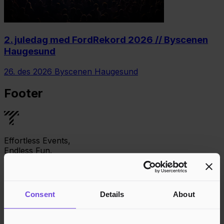
2. juledag med FordRekord 2026 // Byscenen
Haugesund
26. des 2026
Byscenen Haugesund
Footer
Effortless Events,
Endless Fun.
Facebook
Consent
Details
About