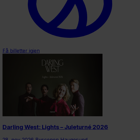
Få billetter igjen
Darling West: Lights – Juleturné 2026
28. nov 2026
Byscenen Haugesund