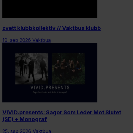
zvett klubbkollektiv // Vaktbua klubb
19. sep 2026
Vaktbua
VIVID.presents: Sagor Som Leder Mot Slutet
(SE) + Monograf
25. sep 2026
Vaktbua