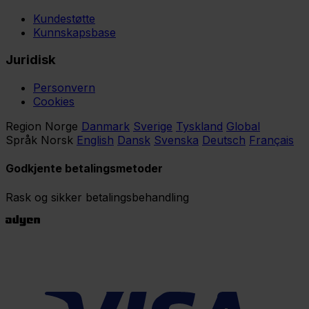
Kundestøtte
Kunnskapsbase
Juridisk
Personvern
Cookies
Region
Norge
Danmark
Sverige
Tyskland
Global
Språk
Norsk
English
Dansk
Svenska
Deutsch
Français
Godkjente betalingsmetoder
Rask og sikker betalingsbehandling