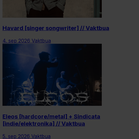
Havard [singer songwriter] // Vaktbua
4. sep 2026
Vaktbua
Eleos [hardcore/metal] + Sindicata
[indie/elektronika] // Vaktbua
5. sep 2026
Vaktbua