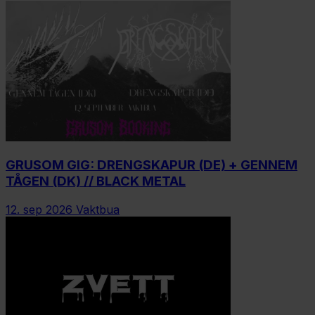
GRUSOM GIG: DRENGSKAPUR (DE) + GENNEM
TÅGEN (DK) // BLACK METAL
12. sep 2026
Vaktbua