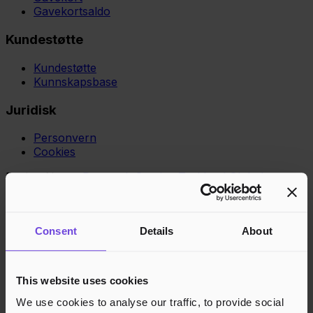
Gavekortsaldo
Kundestøtte
Kundestøtte
Kunnskapsbase
Juridisk
Personvern
Cookies
Region
Norge
Danmark
Sverige
Tyskland
Global
Språk
Norsk
English
Dansk
Svenska
Deutsch
Français
Godkjente betalingsmetoder
Consent
Details
About
Rask og sikker betalingsbehandling
This website uses cookies
We use cookies to analyse our traffic, to provide social