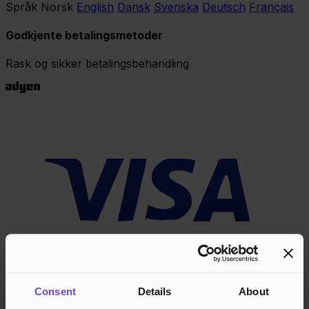
Språk
Norsk
English
Dansk
Svenska
Deutsch
Français
Godkjente betalingsmetoder
Rask og sikker betalingsbehandling
Consent
Details
About