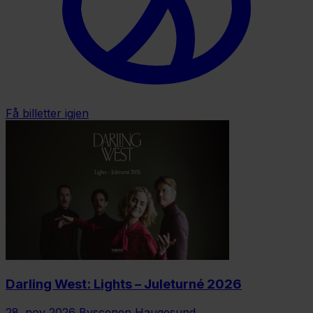
Få billetter igjen
Darling West: Lights – Juleturné 2026
28. nov 2026
Byscenen Haugesund