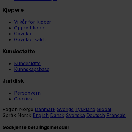
Kjøpere
Vilkår for Kjøper
Opprett konto
Gavekort
Gavekortsaldo
Kundestøtte
Kundestøtte
Kunnskapsbase
Juridisk
Personvern
Cookies
Region
Norge
Danmark
Sverige
Tyskland
Global
Språk
Norsk
English
Dansk
Svenska
Deutsch
Français
Godkjente betalingsmetoder