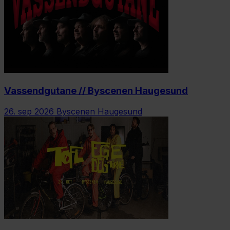
Vassendgutane // Byscenen Haugesund
26. sep 2026
Byscenen Haugesund