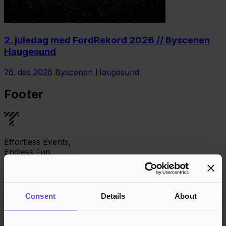
2. juledag med FordRekord 2026 // Byscenen
Haugesund
26. des 2026
Byscenen Haugesund
Footer
Effortless Events,
Endless Fun.
Facebook
Consent
Details
About