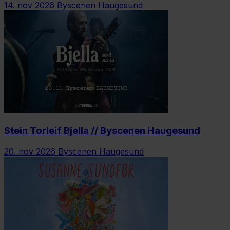
14. nov 2026
Byscenen Haugesund
Stein Torleif Bjella // Byscenen Haugesund
20. nov 2026
Byscenen Haugesund